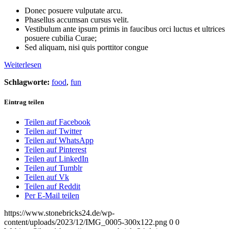
Donec posuere vulputate arcu.
Phasellus accumsan cursus velit.
Vestibulum ante ipsum primis in faucibus orci luctus et ultrices
posuere cubilia Curae;
Sed aliquam, nisi quis porttitor congue
Weiterlesen
Schlagworte:
food
,
fun
Eintrag teilen
Teilen auf Facebook
Teilen auf Twitter
Teilen auf WhatsApp
Teilen auf Pinterest
Teilen auf LinkedIn
Teilen auf Tumblr
Teilen auf Vk
Teilen auf Reddit
Per E-Mail teilen
https://www.stonebricks24.de/wp-
content/uploads/2023/12/IMG_0005-300x122.png
0
0