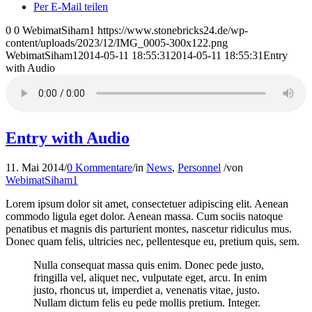
Per E-Mail teilen
0
0
WebimatSiham1
https://www.stonebricks24.de/wp-
content/uploads/2023/12/IMG_0005-300x122.png
WebimatSiham1
2014-05-11 18:55:31
2014-05-11 18:55:31
Entry
with Audio
Entry with Audio
11. Mai 2014
/
0 Kommentare
/
in
News
,
Personnel
/
von
WebimatSiham1
Lorem ipsum dolor sit amet, consectetuer adipiscing elit. Aenean
commodo ligula eget dolor. Aenean massa. Cum sociis natoque
penatibus et magnis dis parturient montes, nascetur ridiculus mus.
Donec quam felis, ultricies nec, pellentesque eu, pretium quis, sem.
Nulla consequat massa quis enim. Donec pede justo,
fringilla vel, aliquet nec, vulputate eget, arcu. In enim
justo, rhoncus ut, imperdiet a, venenatis vitae, justo.
Nullam dictum felis eu pede mollis pretium. Integer.