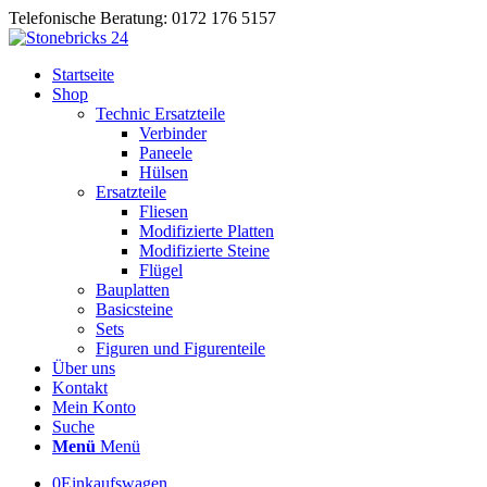
Telefonische Beratung: 0172 176 5157
Startseite
Shop
Technic Ersatzteile
Verbinder
Paneele
Hülsen
Ersatzteile
Fliesen
Modifizierte Platten
Modifizierte Steine
Flügel
Bauplatten
Basicsteine
Sets
Figuren und Figurenteile
Über uns
Kontakt
Mein Konto
Suche
Menü
Menü
0
Einkaufswagen