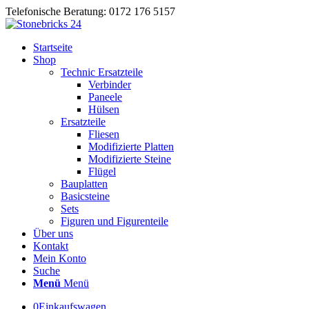
Telefonische Beratung: 0172 176 5157
Startseite
Shop
Technic Ersatzteile
Verbinder
Paneele
Hülsen
Ersatzteile
Fliesen
Modifizierte Platten
Modifizierte Steine
Flügel
Bauplatten
Basicsteine
Sets
Figuren und Figurenteile
Über uns
Kontakt
Mein Konto
Suche
Menü
Menü
0
Einkaufswagen