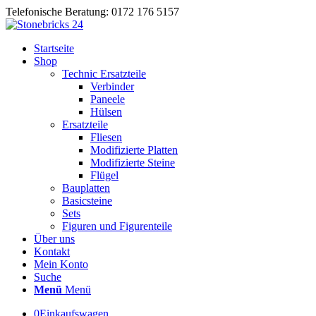
Telefonische Beratung: 0172 176 5157
Startseite
Shop
Technic Ersatzteile
Verbinder
Paneele
Hülsen
Ersatzteile
Fliesen
Modifizierte Platten
Modifizierte Steine
Flügel
Bauplatten
Basicsteine
Sets
Figuren und Figurenteile
Über uns
Kontakt
Mein Konto
Suche
Menü
Menü
0
Einkaufswagen