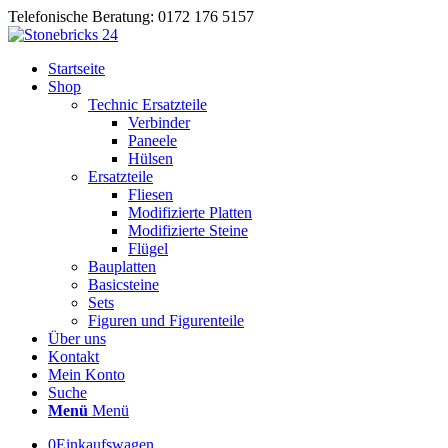
Telefonische Beratung: 0172 176 5157
Startseite
Shop
Technic Ersatzteile
Verbinder
Paneele
Hülsen
Ersatzteile
Fliesen
Modifizierte Platten
Modifizierte Steine
Flügel
Bauplatten
Basicsteine
Sets
Figuren und Figurenteile
Über uns
Kontakt
Mein Konto
Suche
Menü
Menü
0
Einkaufswagen